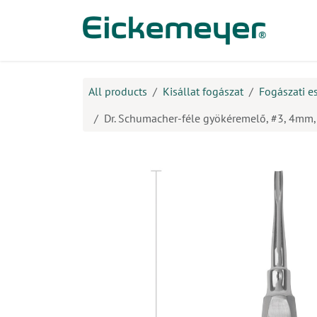
Kihagyás és továbblépés a tartalomhoz
​Ter
All products
Kisállat fogászat
Fogászati e
Dr. Schumacher-féle gyökéremelő, #3, 4m