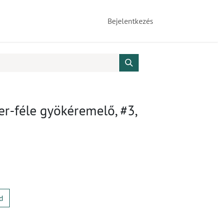
Bejelentkezés
r-féle gyökéremelő, #3,
d