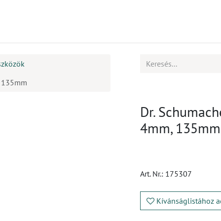
mékek
CPD
Ügyfélszolgálat
Állások
szközök
m, 135mm
Dr. Schumache
4mm, 135mm
Art. Nr.:
175307
Kívánságlistához a