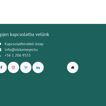
pjen kapcsolatba velünk
Kapcsolatfelvételi űrlap
info@eickemeyer.hu
+36 1 206 9555