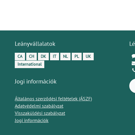
Leányvállalatok
Lé
CA
CH
DK
IT
NL
PL
UK
International
Jogi információk
Általános szerződési feltételek (ÁSZF)
Adatvédelmi szabályzat
Visszaküldési szabályzat
Jogi információk