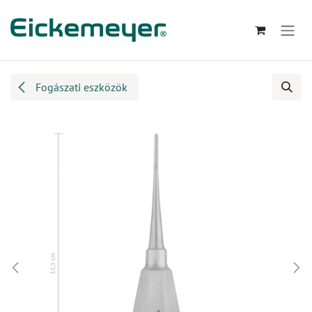
Kihagyás és továbblépés a tartalomhoz
Fogászati eszközök