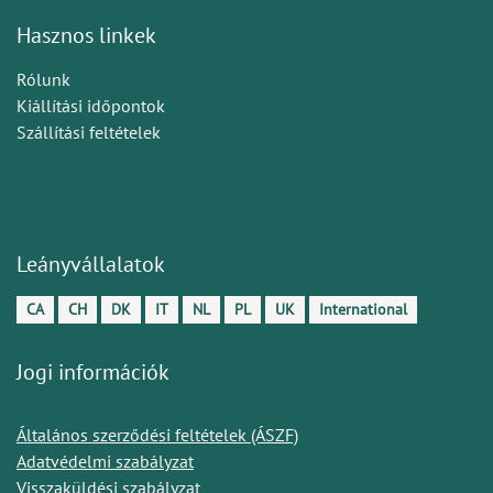
Hasznos linkek
Rólunk
Kiállítási időpontok
Szállítási feltételek
Leányvállalatok
CA
CH
DK
IT
NL
PL
UK
International
Jogi információk
Általános szerződési feltételek (ÁSZF)
Adatvédelmi szabályzat
Visszaküldési szabályzat