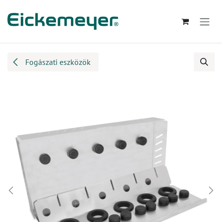
Kihagyás és továbblépés a tartalomhoz
Fogászati eszközök