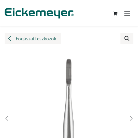
Kihagyás és továbblépés a tartalomhoz
Fogászati eszközök