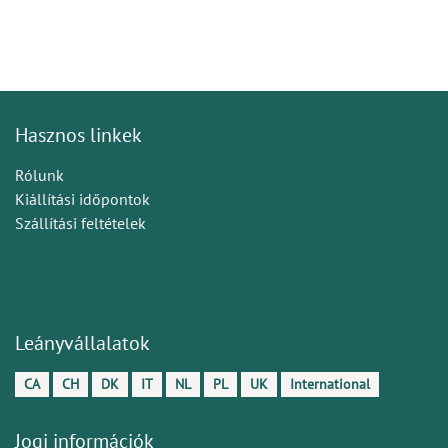
Hasznos linkek
Rólunk
Kiállítási időpontok
Szállítási feltételek
Leányvállalatok
CA
CH
DK
IT
NL
PL
UK
International
Jogi információk