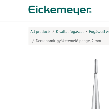
Kihagyás és továbblépés a tartalomhoz
​Ter
All products
Kisállat fogászat
Fogászati e
Dentanomic gyökéremelő penge, 2 mm