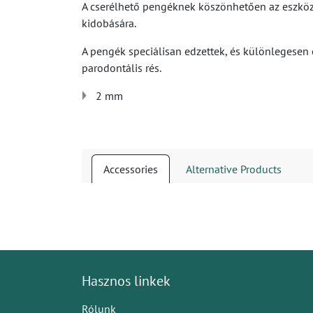
A cserélhető pengéknek köszönhetően az eszközö
kidobására.
A pengék speciálisan edzettek, és különlegesen él
parodontális rés.
2 mm
Accessories
Alternative Products
Hasznos linkek
Rólunk