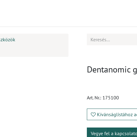
mékek
CPD
Ügyfélszolgálat
Állások
szközök
Dentanomic g
Art. Nr.:
175100
Kívánságlistához a
Vegye fel a kapcsolat