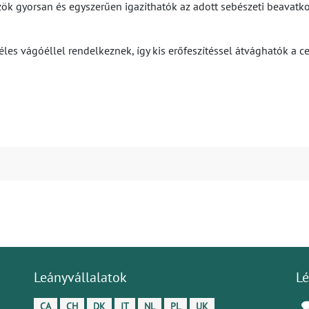
k gyorsan és egyszerűen igazíthatók az adott sebészeti beavatko
es vágóéllel rendelkeznek, így kis erőfeszítéssel átvághatók a cer
Leányvállalatok
Lé
CA
CH
DK
IT
NL
PL
UK