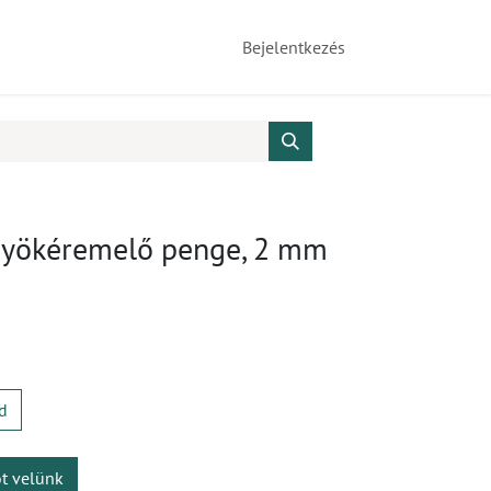
Bejelentkezés
yökéremelő penge, 2 mm
d
ot velünk