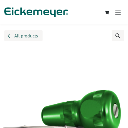
Kihagyás és továbblépés a tartalomhoz
All products