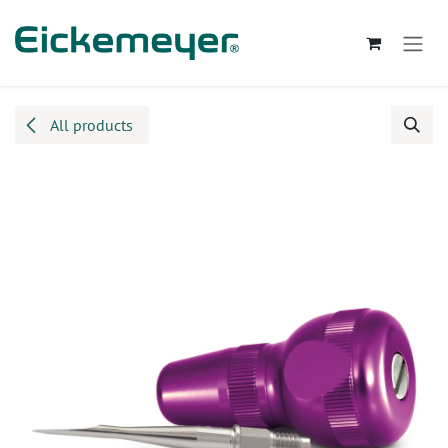
Kihagyás és továbblépés a tartalomhoz
All products