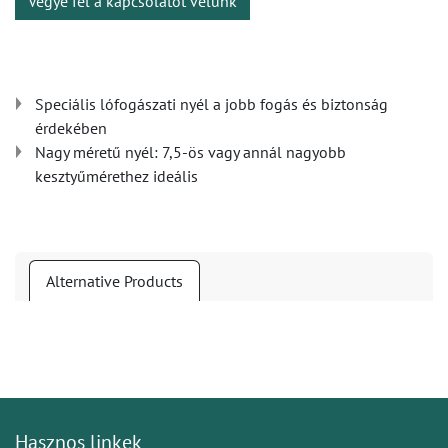
Vegye fel a kapcsolatot velünk
Speciális lófogászati nyél a jobb fogás és biztonság
érdekében
Nagy méretű nyél: 7,5-ös vagy annál nagyobb
kesztyűmérethez ideális
Alternative Products
Hasznos linkek