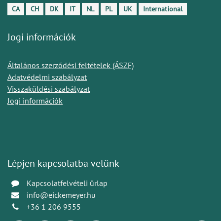
CA
CH
DK
IT
NL
PL
UK
International
Jogi információk
Általános szerződési feltételek (ÁSZF)
Adatvédelmi szabályzat
Visszaküldési szabályzat
Jogi információk
Lépjen kapcsolatba velünk
Kapcsolatfelvételi űrlap
info@eickemeyer.hu
+36 1 206 9555