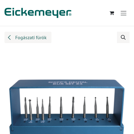
Kihagyás és továbblépés a tartalomhoz
Fogászati fúrók