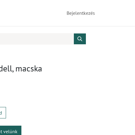
Bejelentkezés
dell, macska
d
ot velünk