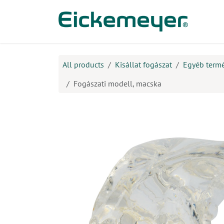
Kihagyás és továbblépés a tartalomhoz
​Ter
All products
Kisállat fogászat
Egyéb term
Fogászati modell, macska