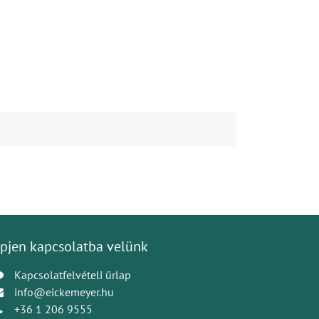
pjen kapcsolatba velünk
Kapcsolatfelvételi űrlap
info@eickemeyer.hu
+36 1 206 9555