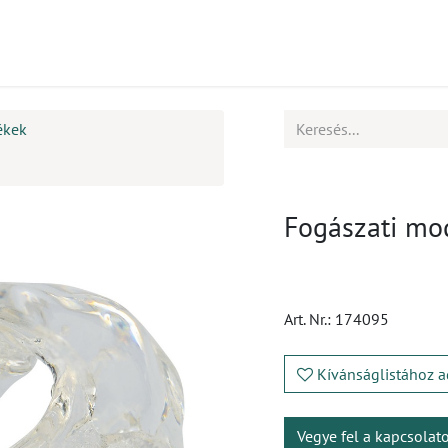
mékek
CPD
Ügyfélszolgálat
Állások
ékek
Fogászati mo
Art. Nr.:
174095
Kívánságlistához a
Vegye fel a kapcsolat