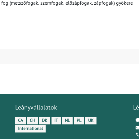
s fog (metszőfogak, szemfogak, előzápfogak, zápfogak) gyökere
Leányvállalatok
Lé
CA
CH
DK
IT
NL
PL
UK
International