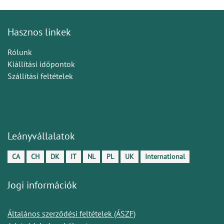
Hasznos linkek
Rólunk
Kiállítási időpontok
Szállítási feltételek
Leányvállalatok
CA
CH
DK
IT
NL
PL
UK
International
Jogi információk
Általános szerződési feltételek (ÁSZF)