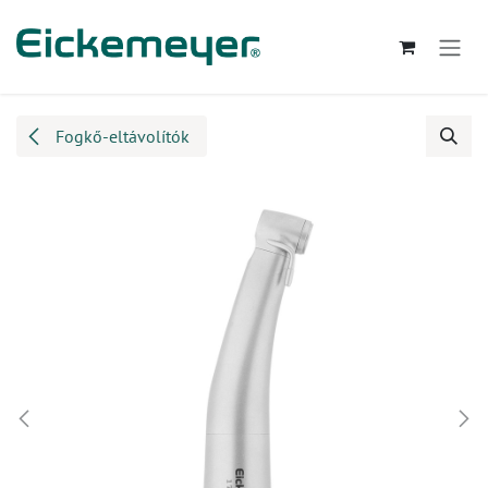
Kihagyás és továbblépés a tartalomhoz
Fogkő-eltávolítók