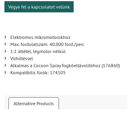
Vegye fel a kapcsolatot velünk
Elektromos mikromotorokhoz
Max. fordulatszám: 40.000 ford./perc
1:1 áttétel, légmotor nélkül
Vízhűtéssel
Alkalmas a Cocoon Spray fogkőeltávolítóhoz (176860)
Kompatibilis fúrók: 174105
Alternative Products