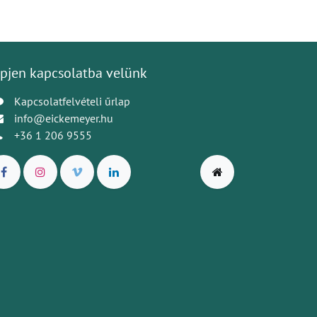
pjen kapcsolatba velünk
Kapcsolatfelvételi űrlap
info@eickemeyer.hu
+36 1 206 9555