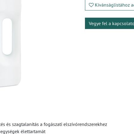
Kívánságlistához a
Vegye fel a kapcsolat
ítés és szagtalanítás a fogászati elszívórendszerekhez
 egységek élettartamát