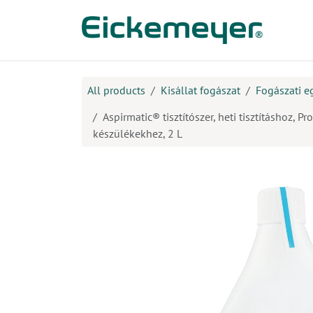
Kihagyás és továbblépés a tartalomhoz
​Ter
All products
Kisállat fogászat
Fogászati e
Aspirmatic® tisztítószer, heti tisztításhoz, P
készülékekhez, 2 L