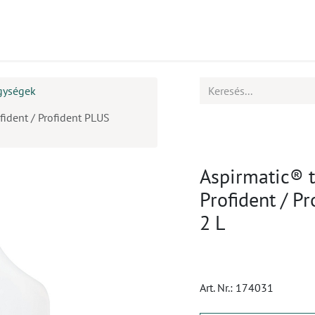
mékek
CPD
Ügyfélszolgálat
Állások
gységek
rofident / Profident PLUS
Aspirmatic® ti
Profident / P
2 L
Art. Nr.:
174031