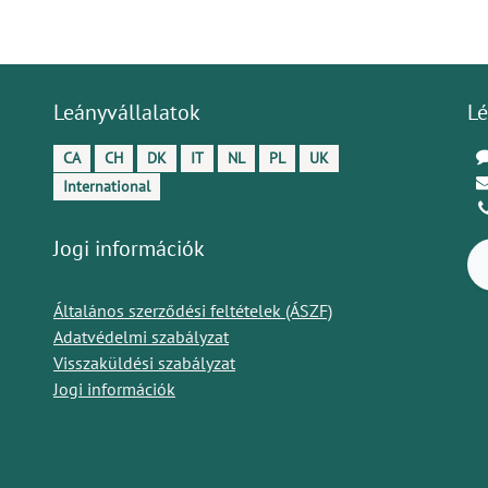
Leányvállalatok
Lé
CA
CH
DK
IT
NL
PL
UK
International
Jogi információk
Általános szerződési feltételek (ÁSZF)
Adatvédelmi szabályzat
Visszaküldési szabályzat
Jogi információk