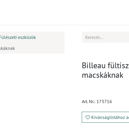
mékek
CPD
Ügyfélszolgálat
Állások
Fülészeti eszközök
cskáknak
Billeau fültis
macskáknak
Art. Nr.:
173716
Kívánságlistához a