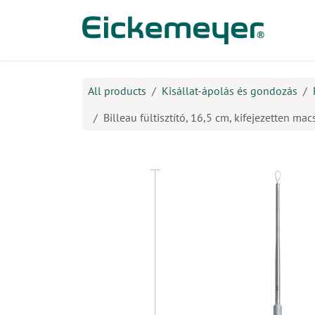
Kihagyás és továbblépés a tartalomhoz
​Ter
All products
Kisállat-ápolás és gondozás
Billeau fültisztító, 16,5 cm, kifejezetten ma