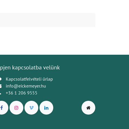
pjen kapcsolatba velünk
Kapcsolatfelvételi űrlap
info@eickemeyer.hu
+36 1 206 9555