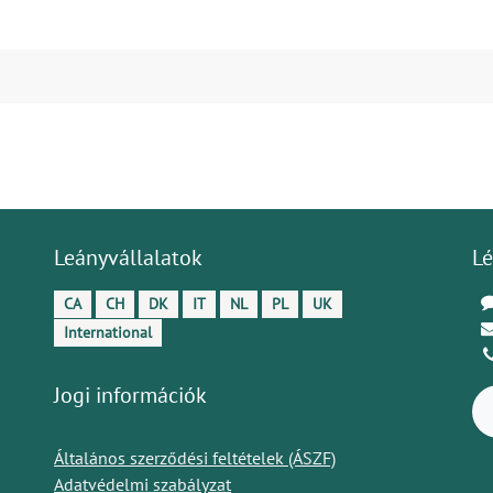
Leányvállalatok
Lé
CA
CH
DK
IT
NL
PL
UK
International
Jogi információk
Általános szerződési feltételek (ÁSZF)
Adatvédelmi szabályzat