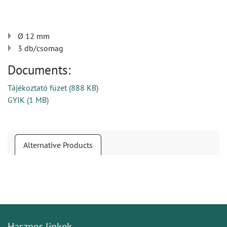
Ø 12 mm
3 db/csomag
Documents:
Tájékoztató füzet
(
888 KB
)
GYIK
(
1 MB
)
Alternative Products
Hasznos linkek