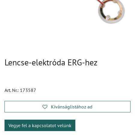
Lencse-elektróda ERG-hez
Art. Nr.:
173587
Kívánságlistához ad
Vegye fel a kapcsolatot velünk