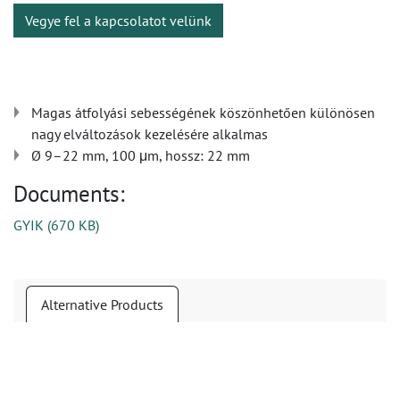
Vegye fel a kapcsolatot velünk
Magas átfolyási sebességének köszönhetően különösen
nagy elváltozások kezelésére alkalmas
Ø 9–22 mm, 100 μm, hossz: 22 mm
Documents:
GYIK
(
670 KB
)
Alternative Products