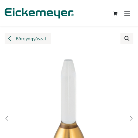
Kihagyás és továbblépés a tartalomhoz
Bőrgyógyászat