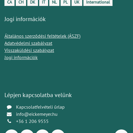
CA
CH
DK
IT
NL
PL
UK
International
Jogi információk
Általános szerződési feltételek (ÁSZF)
Adatvédelmi szabályzat
Visszaküldési szabályzat
Jogi információk
Lépjen kapcsolatba velünk
Kapcsolatfelvételi űrlap
info@eickemeyer.hu
+36 1 206 9555