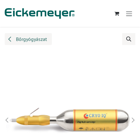
Kihagyás és továbblépés a tartalomhoz
Bőrgyógyászat