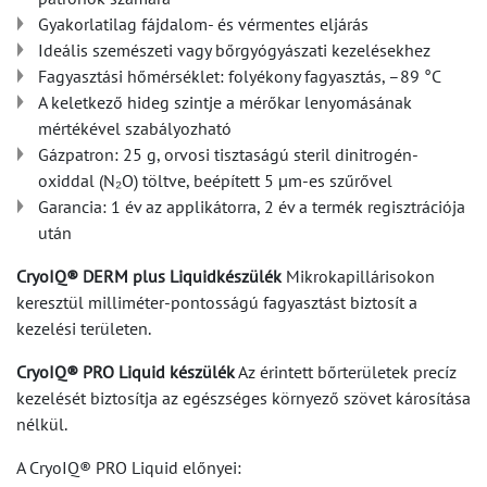
Gyakorlatilag fájdalom- és vérmentes eljárás
Ideális szemészeti vagy bőrgyógyászati kezelésekhez
Fagyasztási hőmérséklet: folyékony fagyasztás, –89 °C
A keletkező hideg szintje a mérőkar lenyomásának
mértékével szabályozható
Gázpatron: 25 g, orvosi tisztaságú steril dinitrogén-
oxiddal (N₂O) töltve, beépített 5 µm-es szűrővel
Garancia: 1 év az applikátorra, 2 év a termék regisztrációja
után
CryoIQ® DERM plus Liquid
készülék
Mikrokapillárisokon
keresztül milliméter-pontosságú fagyasztást biztosít a
kezelési területen.
CryoIQ® PRO Liquid készülék
Az érintett bőrterületek precíz
kezelését biztosítja az egészséges környező szövet károsítása
nélkül.
A CryoIQ® PRO Liquid előnyei: