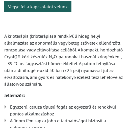
Vegye fel a kapcsolatot velünk
A krioterápia (krioterápia) a rendkívüli hideg helyi
alkalmazása az abnormális vagy beteg szövetek ellenőrzött
roncsolása vagy eltávolítása céljából. A kompakt, hordozható
CryoIQ® kézi készülék N₂O-patronokat használ kriogénként,
–89 °C-os fagyasztási hőmérséklettel. A patron felnyitása
után a dinitrogén-oxid 50 bar (725 psi) nyomással jut az
elváltozásra, ami gyors és hatékony kezelést tesz lehetővé az
állatorvos számára.
Jellemzők:
Egyszerű, ceruza típusú fogás az egyszerű és rendkívül
pontos alkalmazáshoz
A finom fém sapka jobb eltarthatóságot biztosít a
patronok számára