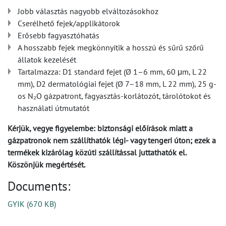
Jobb választás nagyobb elváltozásokhoz
Cserélhető fejek/applikátorok
Erősebb fagyasztóhatás
A hosszabb fejek megkönnyítik a hosszú és sűrű szőrű
állatok kezelését
Tartalmazza: D1 standard fejet (Ø 1–6 mm, 60 μm, L 22
mm), D2 dermatológiai fejet (Ø 7–18 mm, L 22 mm), 25 g-
os N₂O gázpatront, fagyasztás-korlátozót, tárolótokot és
használati útmutatót
Kérjük, vegye figyelembe: biztonsági előírások miatt a
gázpatronok nem szállíthatók légi- vagy tengeri úton; ezek a
termékek kizárólag közúti szállítással juttathatók el.
Köszönjük megértését.
Documents:
GYIK
(
670 KB
)