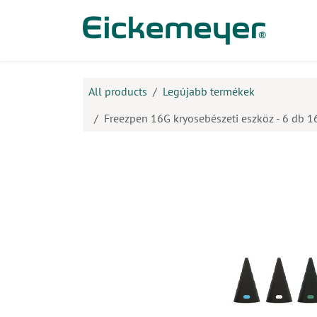
Kihagyás és továbblépés a tartalomhoz
​Ter
All products
Legújabb termékek
Freezpen 16G kryosebészeti eszköz - 6 db 