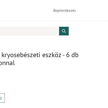
Bejelentkezés
kryosebészeti eszköz - 6 db
onnal
d