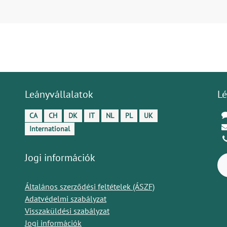
Leányvállalatok
Lé
CA
CH
DK
IT
NL
PL
UK
International
Jogi információk
Általános szerződési feltételek (ÁSZF)
Adatvédelmi szabályzat
Visszaküldési szabályzat
Jogi információk