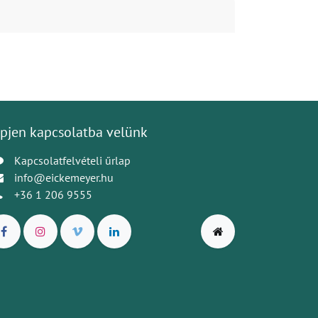
pjen kapcsolatba velünk
Kapcsolatfelvételi űrlap
info@eickemeyer.hu
+36 1 206 9555