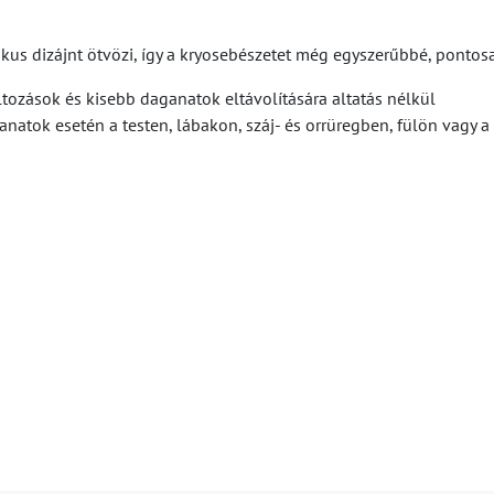
s dizájnt ötvözi, így a kryosebészetet még egyszerűbbé, pontosa
ozások és kisebb daganatok eltávolítására altatás nélkül
atok esetén a testen, lábakon, száj- és orrüregben, fülön vagy 