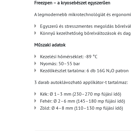
Freezpen – a kryosebészet egyszerűen
A legmodernebb mikrotechnológiát és ergonomiku
Egyszerű és stresszmentes megoldás bőrelvált
Könnyű kezelhetőség bőrelváltozások és dagan
Műszaki adatok
Kezelési hőmérséklet: -89 °C
Nyomás: 50–55 bar
Kezdőkészlet tartalma: 6 db 16G N₂O patron
3 darab autoklávozható applikátor-t tartalmaz:
Kék: Ø 1–3 mm (230–270 mp fújási idő)
Fehér: Ø 2–6 mm (145–180 mp fújási idő)
Zöld: Ø 4–8 mm (110–130 mp fújási idő)