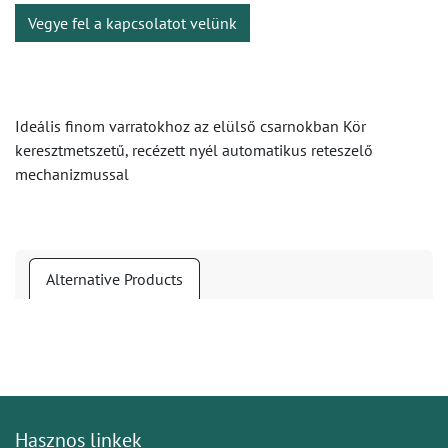
Vegye fel a kapcsolatot velünk
Ideális finom varratokhoz az elülső csarnokban Kör
keresztmetszetű, recézett nyél automatikus reteszelő
mechanizmussal
Alternative Products
Hasznos linkek