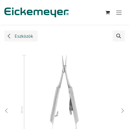
Kihagyás és továbblépés a tartalomhoz
Eszközök