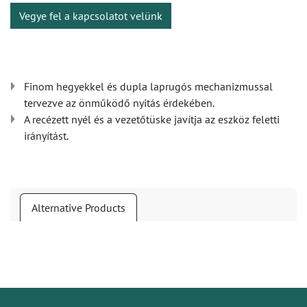
Vegye fel a kapcsolatot velünk
Finom hegyekkel és dupla laprugós mechanizmussal
tervezve az önműködő nyitás érdekében.
A recézett nyél és a vezetőtüske javítja az eszköz feletti
irányítást.
Alternative Products