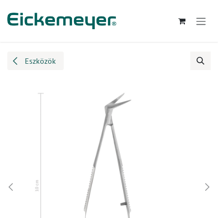
Kihagyás és továbblépés a tartalomhoz
Eszközök