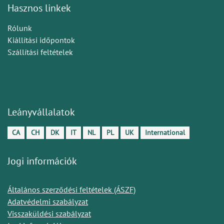
Hasznos linkek
Rólunk
Kiállítási időpontok
Szállítási feltételek
Leányvállalatok
CA
CH
DK
IT
NL
PL
UK
International
Jogi információk
Általános szerződési feltételek (ÁSZF)
Adatvédelmi szabályzat
Visszaküldési szabályzat