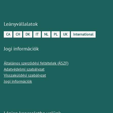
Leányvállalatok
CA
CH
DK
IT
NL
PL
UK
International
Jogi információk
Általános szerződési feltételek (ÁSZF)
Adatvédelmi szabályzat
Visszaküldési szabályzat
Jogi információk