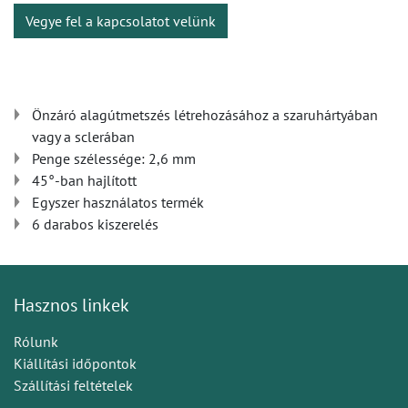
Vegye fel a kapcsolatot velünk
Önzáró alagútmetszés létrehozásához a szaruhártyában
vagy a sclerában
Penge szélessége: 2,6 mm
45°-ban hajlított
Egyszer használatos termék
6 darabos kiszerelés
Hasznos linkek
Rólunk
Kiállítási időpontok
Szállítási feltételek