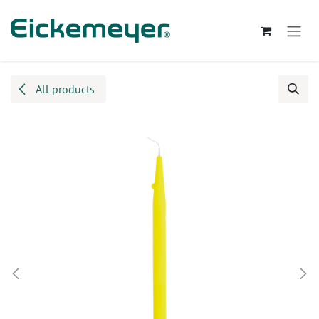
Kihagyás és továbblépés a tartalomhoz
All products