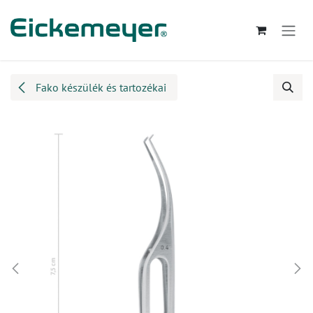
Kihagyás és továbblépés a tartalomhoz
Fako készülék és tartozékai