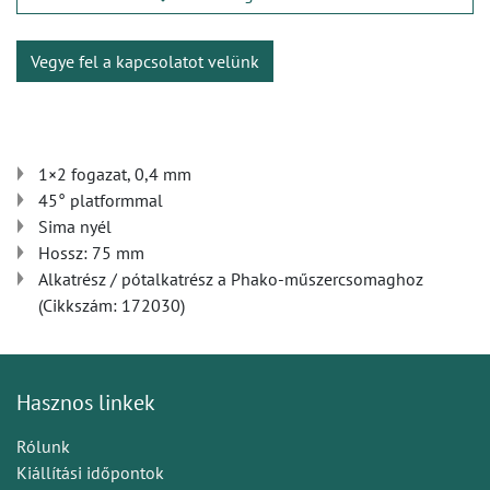
Vegye fel a kapcsolatot velünk
1×2 fogazat, 0,4 mm
45° platformmal
Sima nyél
Hossz: 75 mm
Alkatrész / pótalkatrész a Phako-műszercsomaghoz
(Cikkszám: 172030)
Hasznos linkek
Rólunk
Kiállítási időpontok