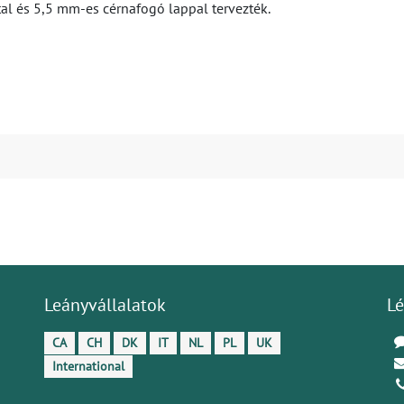
al és 5,5 mm-es cérnafogó lappal tervezték.
Leányvállalatok
Lé
CA
CH
DK
IT
NL
PL
UK
International