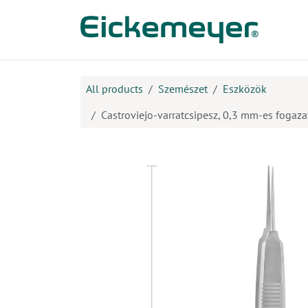
Kihagyás és továbblépés a tartalomhoz
​Ter
All products
Szemészet
Eszközök
Castroviejo-varratcsipesz, 0,3 mm-es fogaza