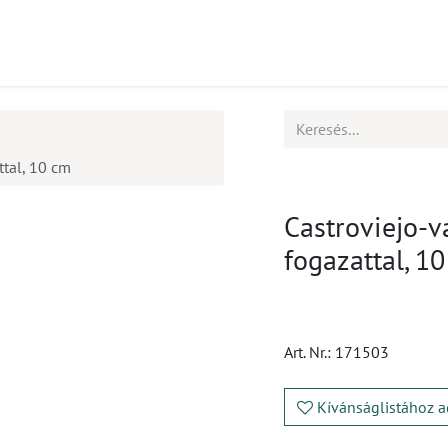
mékek
CPD
Ügyfélszolgálat
Állások
ttal, 10 cm
Castroviejo-v
fogazattal, 1
Art. Nr.:
171503
Kívánságlistához a