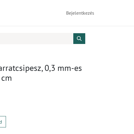
Bejelentkezés
arratcsipesz, 0,3 mm-es
0 cm
d