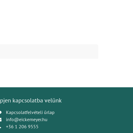
pjen kapcsolatba velünk
Kapcsolatfelvételi űrlap
info@eickemeyer.hu
+36 1 206 9555