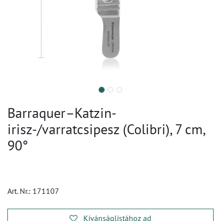
Barraquer–Katzin-
irisz-/varratcsipesz (Colibri), 7 cm,
90°
Art. Nr.:
171107
Kívánságlistához ad