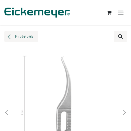
Kihagyás és továbblépés a tartalomhoz
Eszközök