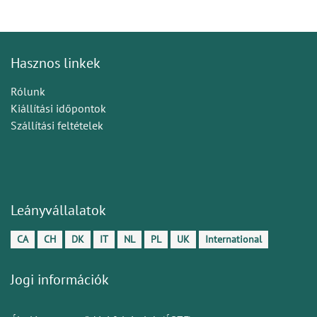
Hasznos linkek
Rólunk
Kiállítási időpontok
Szállítási feltételek
Leányvállalatok
CA
CH
DK
IT
NL
PL
UK
International
Jogi információk