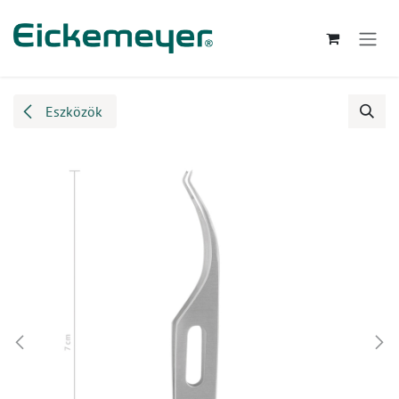
Kihagyás és továbblépés a tartalomhoz
Eszközök