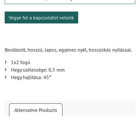
Vegye fel a kapcsolatot velünk
Bordázott, hosszú, lapos, egyenes nyél, hosszúkás nyílással.
1x2 fogú
Hegy szélessége: 0,5 mm
Hegy hajlítása: 45°
Alternative Products