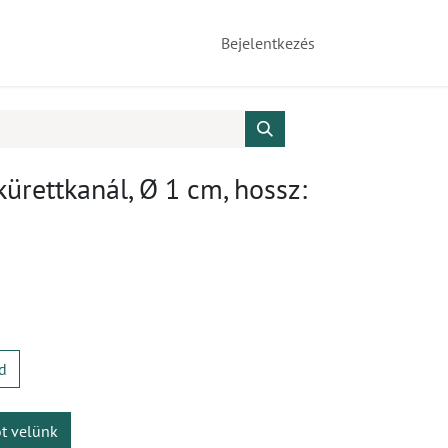
Bejelentkezés
kürettkanál, Ø 1 cm, hossz:
d
ot velünk