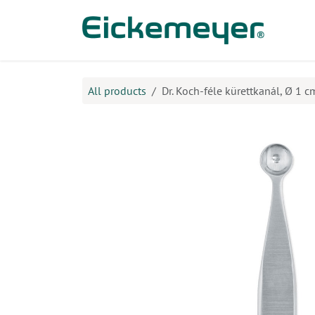
Kihagyás és továbblépés a tartalomhoz
​Ter
All products
Dr. Koch-féle kürettkanál, Ø 1 c