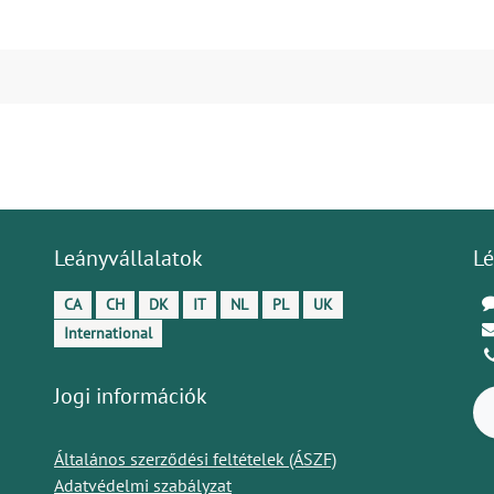
Leányvállalatok
Lé
CA
CH
DK
IT
NL
PL
UK
International
Jogi információk
Általános szerződési feltételek (ÁSZF)
Adatvédelmi szabályzat