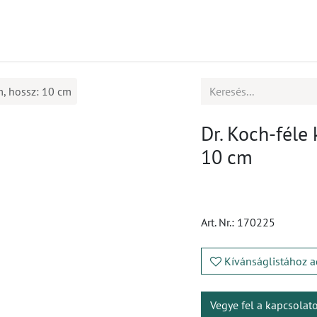
mékek
CPD
Ügyfélszolgálat
Állások
m, hossz: 10 cm
Dr. Koch-féle 
10 cm
Art. Nr.:
170225
Kívánságlistához a
Vegye fel a kapcsolat