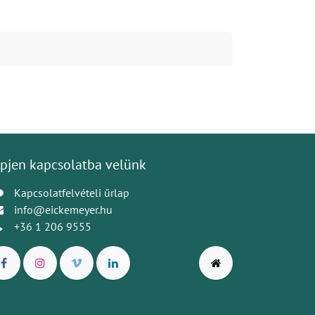
pjen kapcsolatba velünk
Kapcsolatfelvételi űrlap
info@eickemeyer.hu
+36 1 206 9555