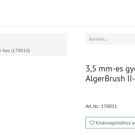
mékek
CPD
Ügyfélszolgálat
Állások
I-hez (170010)
3,5 mm-es gy
AlgerBrush II
Art. Nr.:
170011
Kívánságlistához a