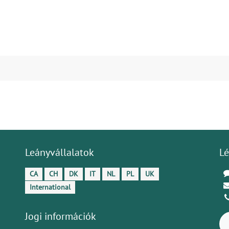
Leányvállalatok
Lé
CA
CH
DK
IT
NL
PL
UK
International
Jogi információk