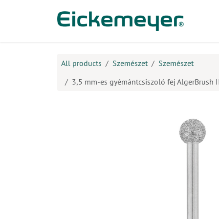
Kihagyás és továbblépés a tartalomhoz
​Ter
All products
Szemészet
Szemészet
3,5 mm-es gyémántcsiszoló fej AlgerBrush I