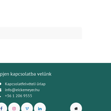
pjen kapcsolatba velünk
Kapcsolatfelvételi űrlap
info@eickemeyer.hu
+36 1 206 9555