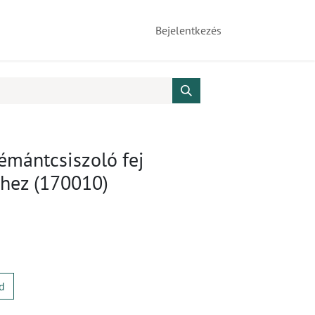
Bejelentkezés
émántcsiszoló fej
-hez (170010)
d