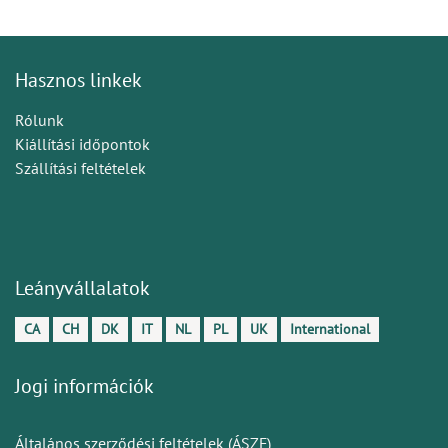
Hasznos linkek
Rólunk
Kiállítási időpontok
Szállítási feltételek
Leányvállalatok
CA
CH
DK
IT
NL
PL
UK
International
Jogi információk
Általános szerződési feltételek (ÁSZF)