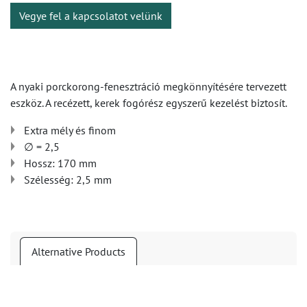
Vegye fel a kapcsolatot velünk
A nyaki porckorong-fenesztráció megkönnyítésére tervezett
eszköz. A recézett, kerek fogórész egyszerű kezelést biztosít.
Extra mély és finom
∅ = 2,5
Hossz: 170 mm
Szélesség: 2,5 mm
Alternative Products