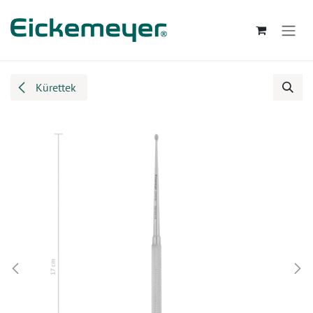
Kihagyás és továbblépés a tartalomhoz
Kürettek