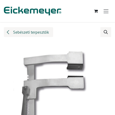
Kihagyás és továbblépés a tartalomhoz
Sebészeti terpesztők