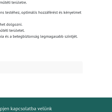
műtéti területre.
s testéhez, optimális hozzáférést és kényelmet
het dolgozni.
éti területet.
énia és a betegbiztonság legmagasabb szintjét.
pjen kapcsolatba velünk