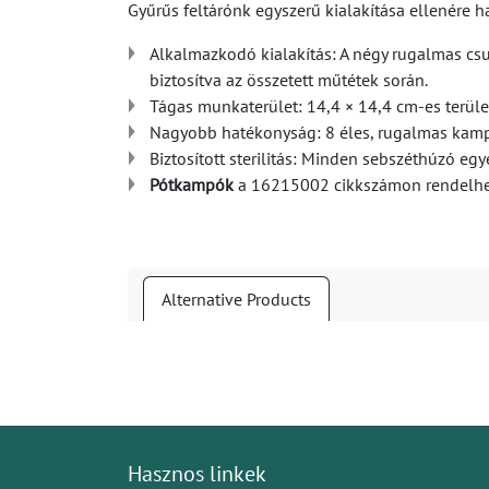
Gyűrűs feltárónk egyszerű kialakítása ellenére hat
Alkalmazkodó kialakítás: A négy rugalmas cs
biztosítva az összetett műtétek során.
Tágas munkaterület: 14,4 × 14,4 cm-es terüle
Nagyobb hatékonyság: 8 éles, rugalmas kampóv
Biztosított sterilitás: Minden sebszéthúzó eg
Pótkampók
a 16215002 cikkszámon rendelh
Alternative Products
Hasznos linkek