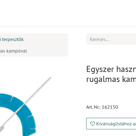
mékek
CPD
Ügyfélszolgálat
Állások
i terpesztők
lmas kampóval
Egyszer haszn
rugalmas ka
Art. Nr.:
162150
Kívánságlistához a