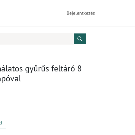
Bejelentkezés
álatos gyűrűs feltáró 8
mpóval
d