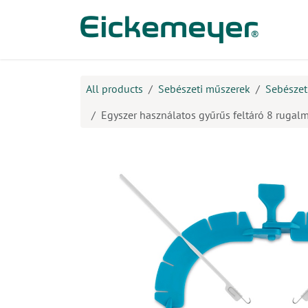
Kihagyás és továbblépés a tartalomhoz
​Ter
All products
Sebészeti műszerek
Sebészet
Egyszer használatos gyűrűs feltáró 8 ruga