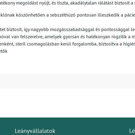
ékony megoldást nyújt, és tiszta, akadálytalan rálátást biztosít a 
uklónak köszönhetően a sebszéthúzó pontosan illeszkedik a pácien
tet biztosít, így nagyobb mozgásszabadsággal és pontossággal le
al van felszerelve, amelyek gyorsan és hatékonyan rögzítik a műt
yenként, steril csomagolásban kerül forgalomba, biztosítva a higi
etők
Leányvállalatok
Lé