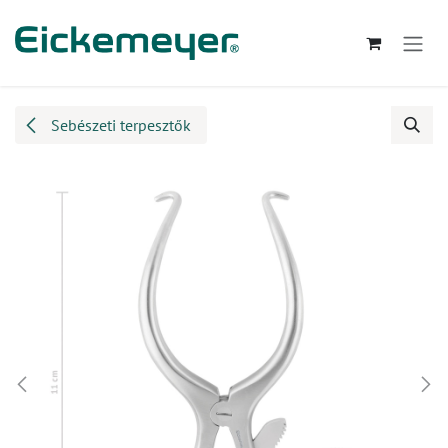
Kihagyás és továbblépés a tartalomhoz
Sebészeti terpesztők