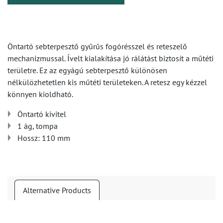
Öntartó sebterpesztő gyűrűs fogórésszel és reteszelő
mechanizmussal. Ívelt kialakítása jó rálátást biztosít a műtéti
területre. Ez az egyágú sebterpesztő különösen
nélkülözhetetlen kis műtéti területeken. A retesz egy kézzel
könnyen kioldható.
Öntartó kivitel
1 ág, tompa
Hossz: 110 mm
Alternative Products