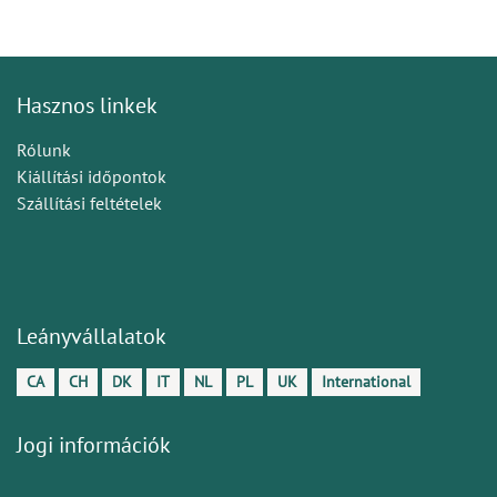
Hasznos linkek
Rólunk
Kiállítási időpontok
Szállítási feltételek
Leányvállalatok
CA
CH
DK
IT
NL
PL
UK
International
Jogi információk