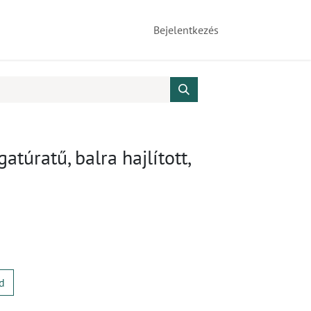
Bejelentkezés
túratű, balra hajlított,
d