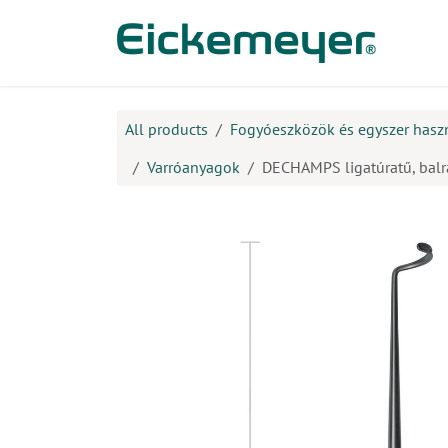
Kihagyás és továbblépés a tartalomhoz
​Ter
All products
Fogyóeszközök és egyszer hasz
Varróanyagok
DECHAMPS ligatúratű, balra