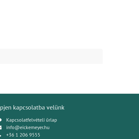
pjen kapcsolatba velünk
Kapcsolatfelvételi űrlap
info@eickemeyer.hu
+36 1 206 9555