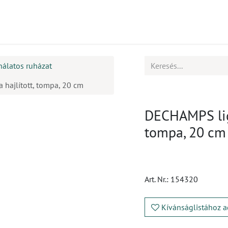
mékek
CPD
Ügyfélszolgálat
Állások
nálatos ruházat
 hajlított, tompa, 20 cm
DECHAMPS liga
tompa, 20 cm
Art. Nr.:
154320
Kívánságlistához a