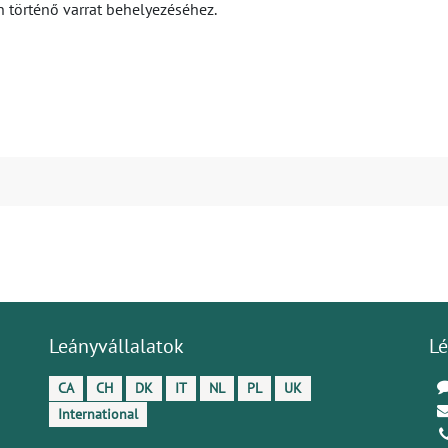
n történő varrat behelyezéséhez.
Leányvállalatok
Lé
CA
CH
DK
IT
NL
PL
UK
International