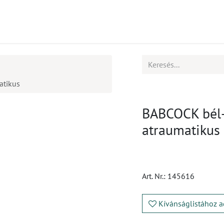
mékek
CPD
Ügyfélszolgálat
Állások
atikus
BABCOCK bél- 
atraumatikus
Art. Nr.:
145616
Kívánságlistához a