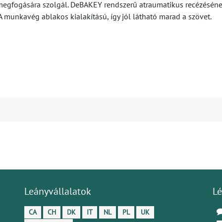
 megfogására szolgál. DeBAKEY rendszerű atraumatikus recézésén
 A munkavég ablakos kialakítású, így jól látható marad a szövet.
Leányvállalatok
Lé
CA
CH
DK
IT
NL
PL
UK