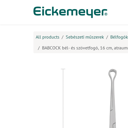
Kihagyás és továbblépés a tartalomhoz
​Ter
All products
Sebészeti műszerek
Bélfogók
BABCOCK bél- és szövetfogó, 16 cm, atraum