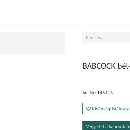
mékek
CPD
Ügyfélszolgálat
Állások
BABCOCK bél-
Art. Nr.:
145418
Kívánságlistához a
Vegye fel a kapcsolat