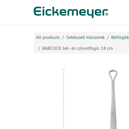
Kihagyás és továbblépés a tartalomhoz
​Ter
All products
Sebészeti műszerek
Bélfogók
BABCOCK bél- és szövetfogó, 18 cm