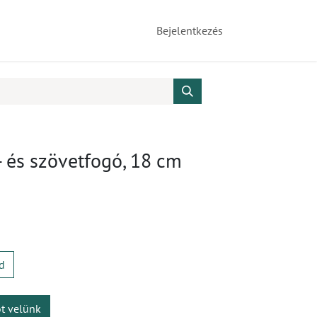
Bejelentkezés
 és szövetfogó, 18 cm
d
ot velünk