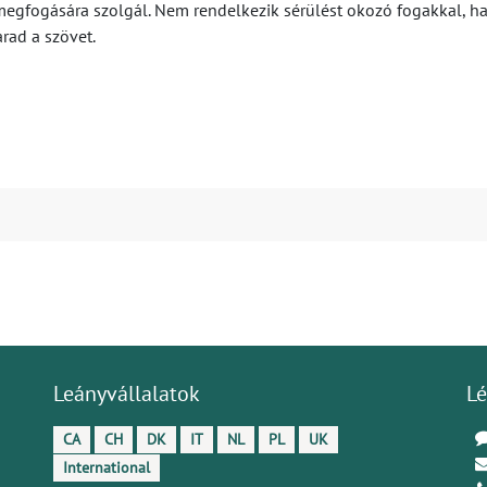
 megfogására szolgál. Nem rendelkezik sérülést okozó fogakkal, 
rad a szövet.
Leányvállalatok
Lé
CA
CH
DK
IT
NL
PL
UK
International