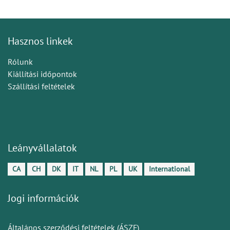
Hasznos linkek
Rólunk
Kiállítási időpontok
Szállítási feltételek
Leányvállalatok
CA
CH
DK
IT
NL
PL
UK
International
Jogi információk
Általános szerződési feltételek (ÁSZF)