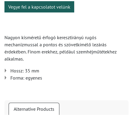
Vegye fel a kapcsolatot velünk
Nagyon kisméretű érfogó keresztirányú rugós
mechanizmussal a pontos és szövetkímélő lezárás
érdekében. Finom erekhez, például szemhéjműtétekhez
alkalmas.
Hossz: 35 mm
Forma: egyenes
Alternative Products