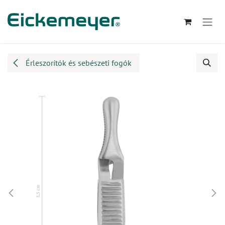
Kihagyás és továbblépés a tartalomhoz
Érleszorítók és sebészeti fogók