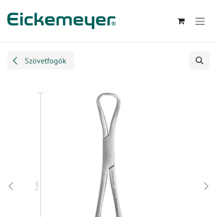
Kihagyás és továbblépés a tartalomhoz
Szövetfogók