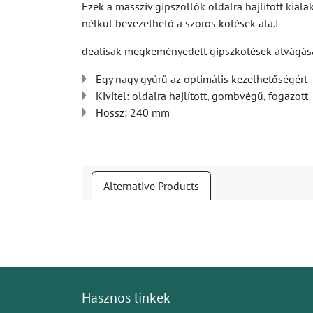
Ezek a masszív gipszollók oldalra hajlított kia
nélkül bevezethető a szoros kötések alá.I
deálisak megkeményedett gipszkötések átvágás
Egy nagy gyűrű az optimális kezelhetőségért
Kivitel: oldalra hajlított, gombvégű, fogazott
Hossz: 240 mm
Alternative Products
Hasznos linkek