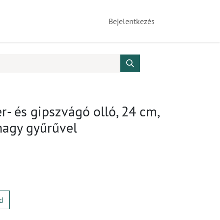
Bejelentkezés
- és gipszvágó olló, 24 cm,
 nagy gyűrűvel
d