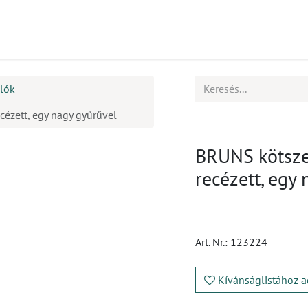
mékek
CPD
Ügyfélszolgálat
Állások
llók
cézett, egy nagy gyűrűvel
BRUNS kötszer
recézett, egy
Art. Nr.:
123224
Kívánságlistához a