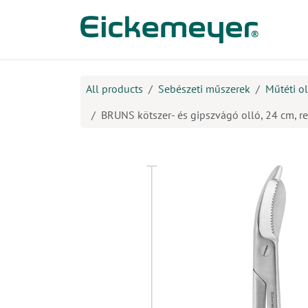
Kihagyás és továbblépés a tartalomhoz
​Ter
All products
Sebészeti műszerek
Műtéti o
BRUNS kötszer- és gipszvágó olló, 24 cm, re