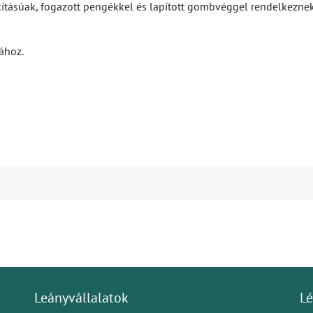
lakításúak, fogazott pengékkel és lapított gombvéggel rendelkezne
ához.
Leányvállalatok
Lé