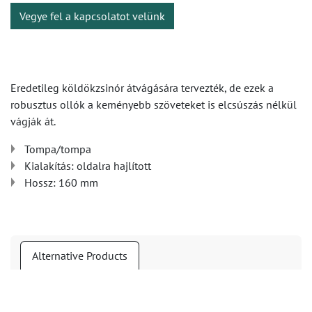
Vegye fel a kapcsolatot velünk
Eredetileg köldökzsinór átvágására tervezték, de ezek a
robusztus ollók a keményebb szöveteket is elcsúszás nélkül
vágják át.
Tompa/tompa
Kialakítás: oldalra hajlított
Hossz: 160 mm
Alternative Products