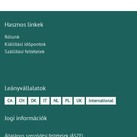
Hasznos linkek
Rólunk
Kiállítási időpontok
Szállítási feltételek
Leányvállalatok
CA
CH
DK
IT
NL
PL
UK
International
Jogi információk
Általános szerződési feltételek (ÁSZF)