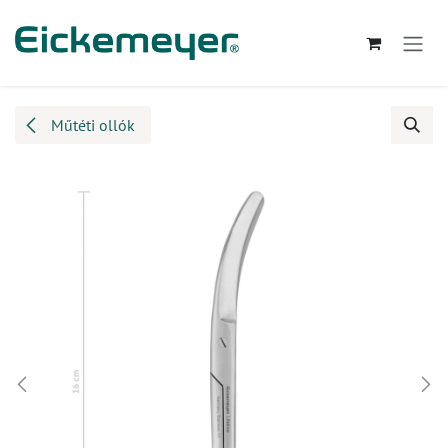
Kihagyás és továbblépés a tartalomhoz
Műtéti ollók