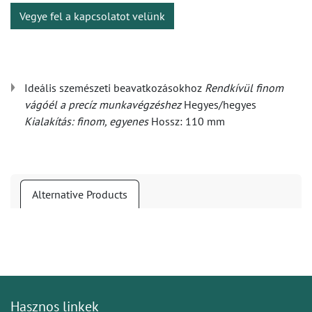
Vegye fel a kapcsolatot velünk
Ideális szemészeti beavatkozásokhoz
Rendkívül finom
vágóél a precíz munkavégzéshez
Hegyes/hegyes
Kialakítás: finom, egyenes
Hossz: 110 mm
Alternative Products
Hasznos linkek