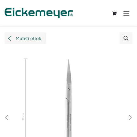
Kihagyás és továbblépés a tartalomhoz
Műtéti ollók