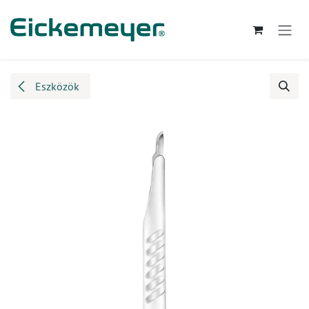
Kihagyás és továbblépés a tartalomhoz
Eszközök