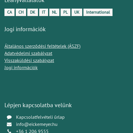
CA
CH
DK
IT
NL
PL
UK
International
Jogi információk
Általános szerződési feltételek (ÁSZF)
Adatvédelmi szabályzat
Visszaküldési szabályzat
Jogi információk
Lépjen kapcsolatba velünk
Kapcsolatfelvételi űrlap
info@eickemeyer.hu
+36 1 206 9555