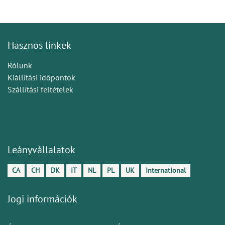
Hasznos linkek
Rólunk
Kiállítási időpontok
Szállítási feltételek
Leányvállalatok
CA
CH
DK
IT
NL
PL
UK
International
Jogi információk