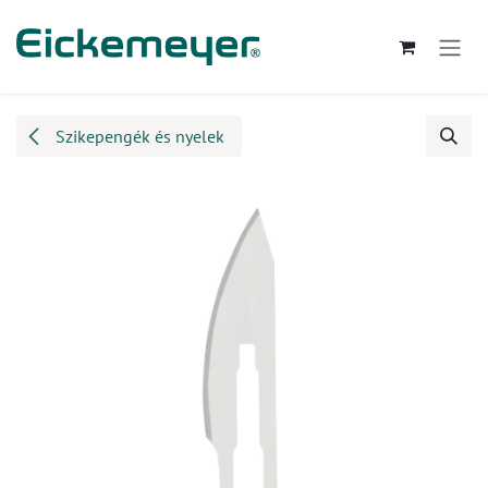
Kihagyás és továbblépés a tartalomhoz
Szikepengék és nyelek