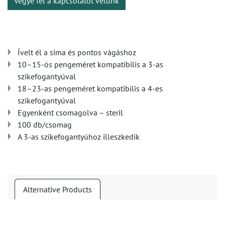
Vegye fel a kapcsolatot velünk
Ívelt él a sima és pontos vágáshoz
10–15-ös pengeméret kompatibilis a 3-as
szikefogantyúval
18–23-as pengeméret kompatibilis a 4-es
szikefogantyúval
Egyenként csomagolva – steril
100 db/csomag
A 3-as szikefogantyúhoz illeszkedik
Alternative Products