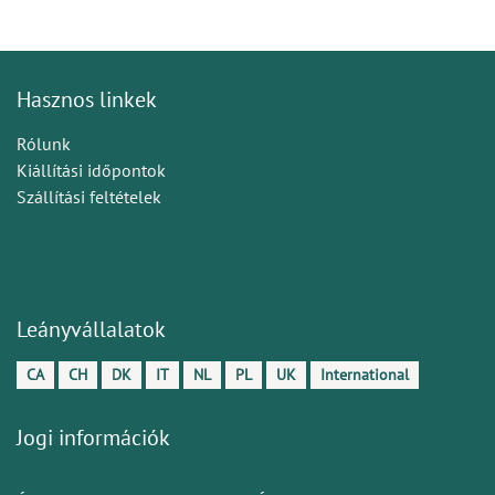
Hasznos linkek
Rólunk
Kiállítási időpontok
Szállítási feltételek
Leányvállalatok
CA
CH
DK
IT
NL
PL
UK
International
Jogi információk