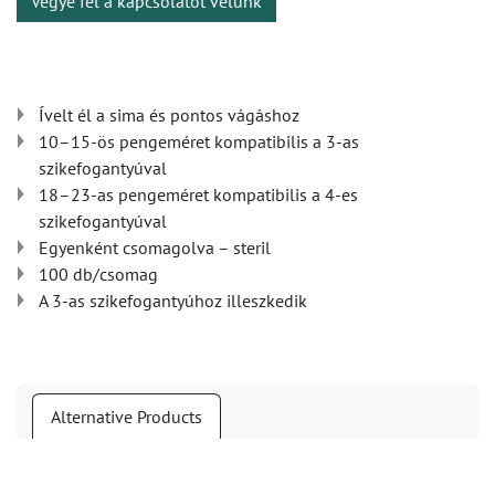
Vegye fel a kapcsolatot velünk
Ívelt él a sima és pontos vágáshoz
10–15-ös pengeméret kompatibilis a 3-as
szikefogantyúval
18–23-as pengeméret kompatibilis a 4-es
szikefogantyúval
Egyenként csomagolva – steril
100 db/csomag
A 3-as szikefogantyúhoz illeszkedik
Alternative Products