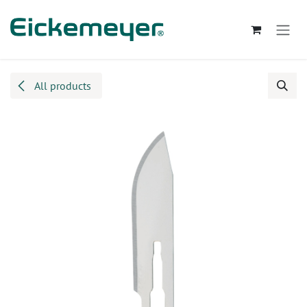
Kihagyás és továbblépés a tartalomhoz
All products