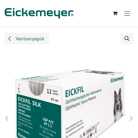
Kihagyás és továbblépés a tartalomhoz
Varróanyagok