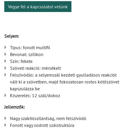
Vegye fel a kapcsolatot velünk
Selyem
Típus: fonott multifil
Bevonat: szilikon
Szín: fekete
Szöveti reakció: mérsékelt
Felszívódás: a selyemszál kezdeti gyulladásos reakciót
vált ki a szövetben, majd fokozatosan rostos kötőszövet
kapszulázza be
Kiszerelés: 12 szál/doboz
Jellemzők:
Nagy szakítószilárdság, nem felszívódó
Fonott vagy sodrott szálstruktúra