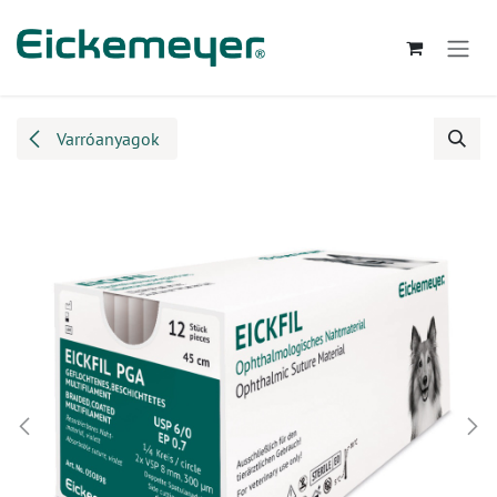
Kihagyás és továbblépés a tartalomhoz
Varróanyagok