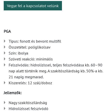
Vegye fel a kapcsolatot velünk
PGA
Típus: fonott és bevont multifil
Összetétel: poliglikolsav
Szín: ibolya
Szöveti reakció: minimális
Felszívódás: hidrolízissel, teljes felszívódása kb. 60–90
nap alatt történik meg. A szakítószilárdság kb. 50%-a kb.
21 napig megmarad.
Kiszerelés: 12 szál/doboz
Jellemzők:
Nagy szakítószilárdság
Hidrolízissel felszívódó