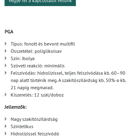
Vegye fel a kapcsolatot velünk
PGA
Típus: fonott és bevont multifil
Összetétel: poliglikolsav
Szín: ibolya
Szöveti reakció: minimális
Felszívódás: hidrolízissel, teljes felszívódása kb. 60–90
nap alatt történik meg. A szakítószilárdság kb. 50%-a kb.
21 napig megmarad.
Kiszerelés: 12 szál/doboz
Jellemzők:
Nagy szakítószilárdság
Szintetikus
Hidrolízissel felszívódó