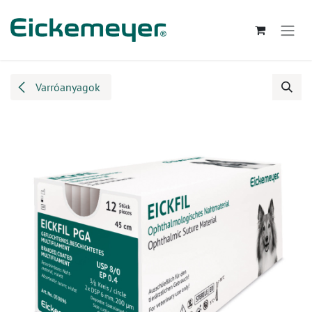
Kihagyás és továbblépés a tartalomhoz
Varróanyagok