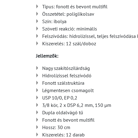
Típus: fonott és bevont multifil
Összetétel: poliglikolsav
Szín: ibolya
Szöveti reakció: minimális
Felszívódás: hidrolízissel, teljes felszívódá
Kiszerelés: 12 szál/doboz
Jellemzők:
Nagy szakítószilárdság
Hidrolízissel felszívódó
Fonott szálstruktúra
Légmentesen csomagolt
USP 10/0, EP 0,2
3/8 kör, 2 x DSP 6,2 mm, 150 µm
Dupla oldalvágó tű
Fonott és bevont multifil
Hossz: 30 cm
Kiszerelés: 12 darab