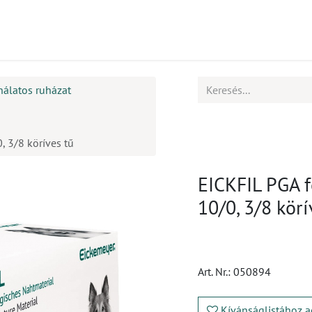
mékek
CPD
Ügyfélszolgálat
Állások
nálatos ruházat
, 3/8 köríves tű
EICKFIL PGA f
10/0, 3/8 körí
Art. Nr.:
050894
Kívánságlistához a