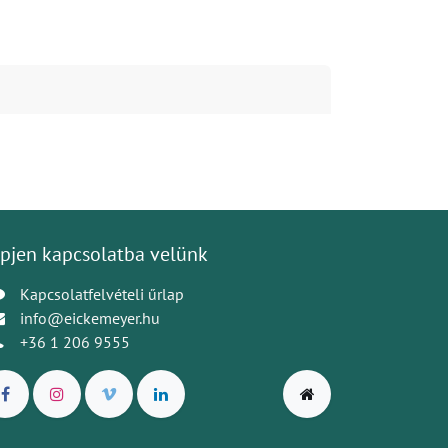
pjen kapcsolatba velünk
Kapcsolatfelvételi űrlap
info@eickemeyer.hu
+36 1 206 9555