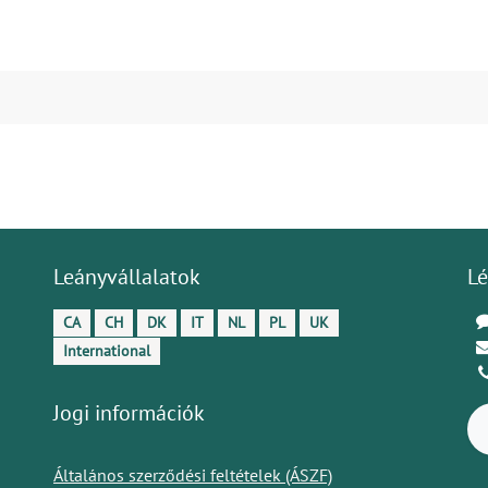
Leányvállalatok
Lé
CA
CH
DK
IT
NL
PL
UK
International
Jogi információk
Általános szerződési feltételek (ÁSZF)