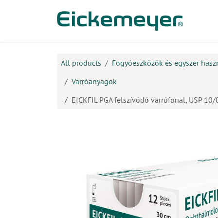
Kihagyás és továbblépés a tartalomhoz
​Ter
All products
Fogyóeszközök és egyszer hasz
Varróanyagok
EICKFIL PGA felszívódó varrófonal, USP 10/0