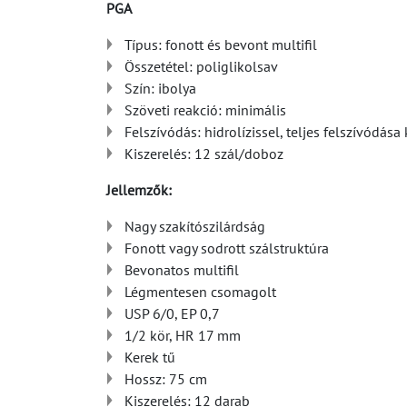
PGA
Típus: fonott és bevont multifil
Összetétel: poliglikolsav
Szín: ibolya
Szöveti reakció: minimális
Felszívódás: hidrolízissel, teljes felszívódá
Kiszerelés: 12 szál/doboz
Jellemzők:
Nagy szakítószilárdság
Fonott vagy sodrott szálstruktúra
Bevonatos multifil
Légmentesen csomagolt
USP 6/0, EP 0,7
1/2 kör, HR 17 mm
Kerek tű
Hossz: 75 cm
Kiszerelés: 12 darab