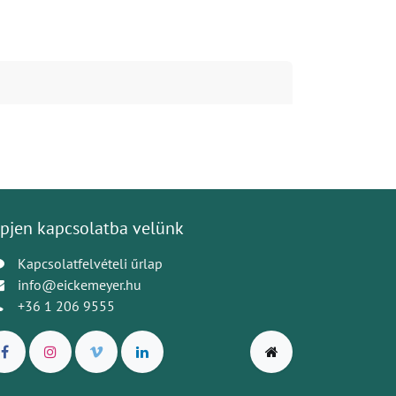
pjen kapcsolatba velünk
Kapcsolatfelvételi űrlap
info@eickemeyer.hu
+36 1 206 9555