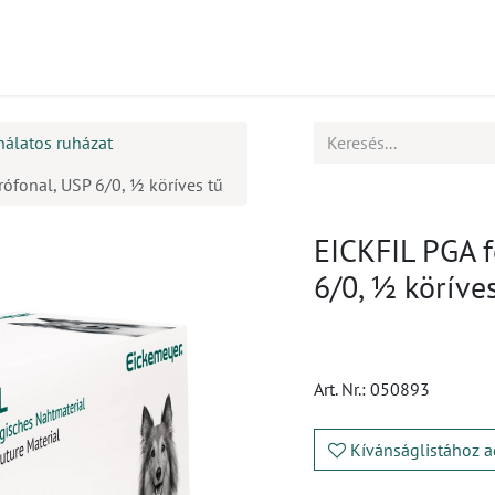
mékek
CPD
Ügyfélszolgálat
Állások
nálatos ruházat
rófonal, USP 6/0, ½ köríves tű
EICKFIL PGA f
6/0, ½ köríves
Art. Nr.:
050893
Kívánságlistához a