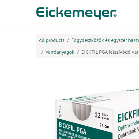
Kihagyás és továbblépés a tartalomhoz
​Ter
All products
Fogyóeszközök és egyszer hasz
Varróanyagok
EICKFIL PGA felszívódó var