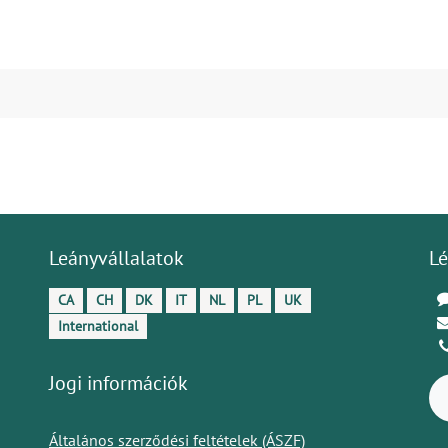
Leányvállalatok
Lé
CA
CH
DK
IT
NL
PL
UK
International
Jogi információk
Általános szerződési feltételek (ÁSZF)