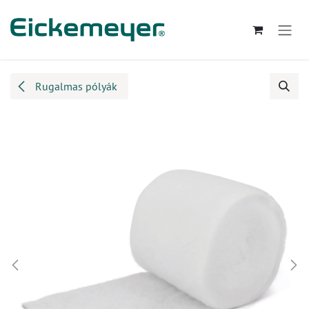
Kihagyás és továbblépés a tartalomhoz
Rugalmas pólyák