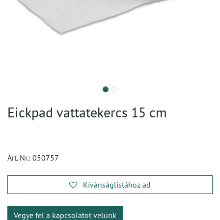
Eickpad vattatekercs 15 cm
Art. Nr.:
050757
Kívánságlistához ad
Vegye fel a kapcsolatot velünk