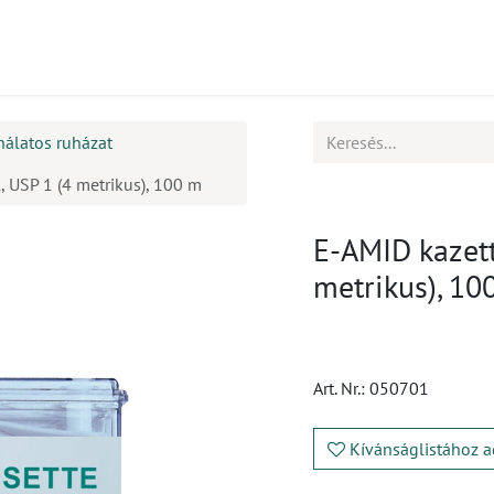
mékek
CPD
Ügyfélszolgálat
Állások
nálatos ruházat
, USP 1 (4 metrikus), 100 m
E-AMID kazett
metrikus), 10
Art. Nr.:
050701
Kívánságlistához a