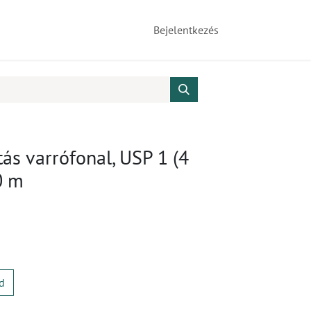
Bejelentkezés
ás varrófonal, USP 1 (4
0 m
d