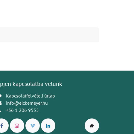
pjen kapcsolatba velünk
Kapcsolatfelvételi űrlap
info@eickemeyer.hu
+36 1 206 9555