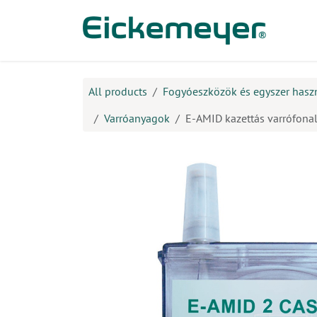
Kihagyás és továbblépés a tartalomhoz
​Ter
All products
Fogyóeszközök és egyszer hasz
Varróanyagok
E-AMID kazettás varrófonal