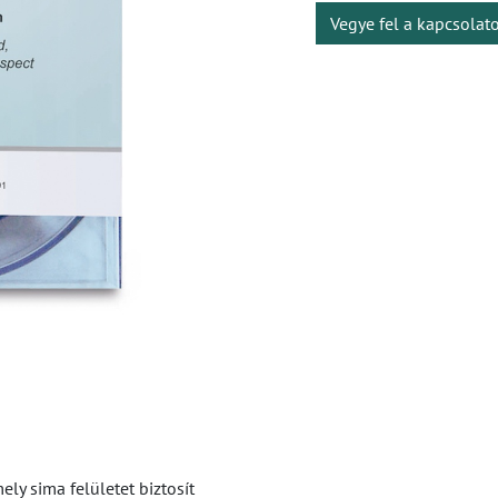
Vegye fel a kapcsolat
ly sima felületet biztosít