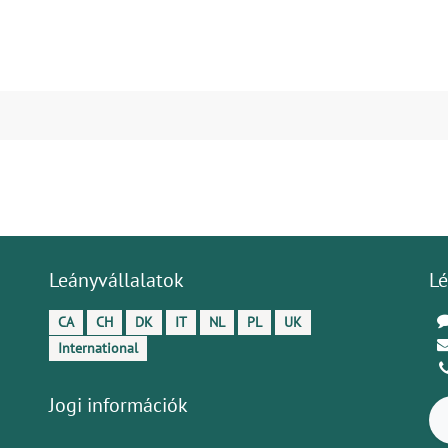
Leányvállalatok
Lé
CA
CH
DK
IT
NL
PL
UK
International
Jogi információk