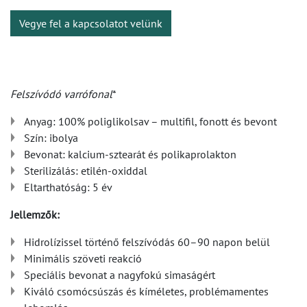
Vegye fel a kapcsolatot velünk
Felszívódó varrófonal
*
Anyag: 100% poliglikolsav – multifil, fonott és bevont
Szín: ibolya
Bevonat: kalcium-sztearát és polikaprolakton
Sterilizálás: etilén-oxiddal
Eltarthatóság: 5 év
Jellemzők:
Hidrolízissel történő felszívódás 60–90 napon belül
Minimális szöveti reakció
Speciális bevonat a nagyfokú simaságért
Kiváló csomócsúszás és kíméletes, problémamentes