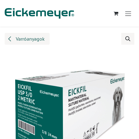
Kihagyás és továbblépés a tartalomhoz
Varróanyagok