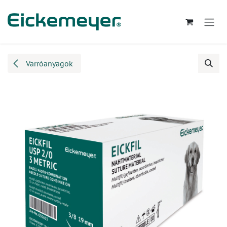
Kihagyás és továbblépés a tartalomhoz
Varróanyagok