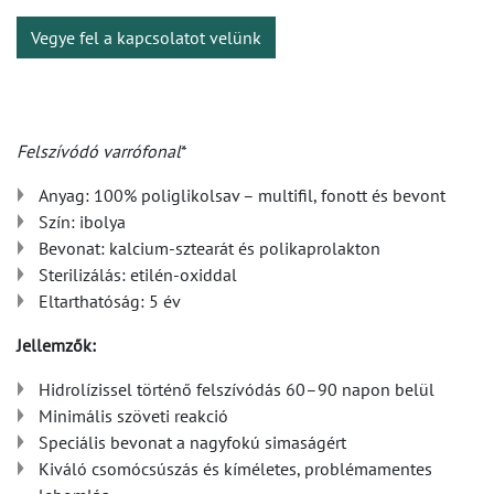
Vegye fel a kapcsolatot velünk
Felszívódó varrófonal
*
Anyag: 100% poliglikolsav – multifil, fonott és bevont
Szín: ibolya
Bevonat: kalcium-sztearát és polikaprolakton
Sterilizálás: etilén-oxiddal
Eltarthatóság: 5 év
Jellemzők:
Hidrolízissel történő felszívódás 60–90 napon belül
Minimális szöveti reakció
Speciális bevonat a nagyfokú simaságért
Kiváló csomócsúszás és kíméletes, problémamentes