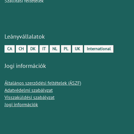
Szállítási feltételek
Leányvállalatok
CA
CH
DK
IT
NL
PL
UK
International
Jogi információk
Általános szerződési feltételek (ÁSZF)
Adatvédelmi szabályzat
Visszaküldési szabályzat
Jogi információk