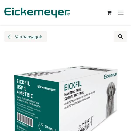
Kihagyás és továbblépés a tartalomhoz
Varróanyagok