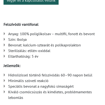
Vegye fel a kapcsolatot velünk
Felszívódó varrófonal
Anyag: 100% poliglikolsav – multifil, fonott és bevont
Szín: ibolya
Bevonat: kalcium-sztearát és polikaprolakton
Sterilizálás: etilén-oxiddal
Eltarthatóság: 5 év
Jellemzők:
Hidrolízissel történő felszívódás 60–90 napon belül
Minimális szöveti reakció
Speciális bevonat a nagyfokú simaságért
Kiváló csomócsúszás és kíméletes, problémamentes
lebomlás